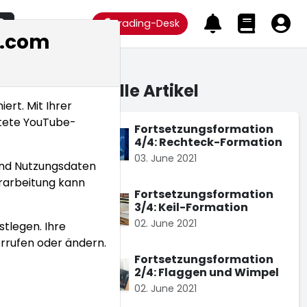
Nach Aktie Suchen
Trading-Desk
x.com
Aktuelle Artikel
rt. Mit Ihrer
ttete YouTube-
Fortsetzungsformation
s-
4/4: Rechteck-Formation
03. June 2021
und Nutzungsdaten
rarbeitung kann
Fortsetzungsformation
3/4: Keil-Formation
02. June 2021
stlegen. Ihre
rrufen oder ändern.
Fortsetzungsformation
2/4: Flaggen und Wimpel
er Dow
02. June 2021