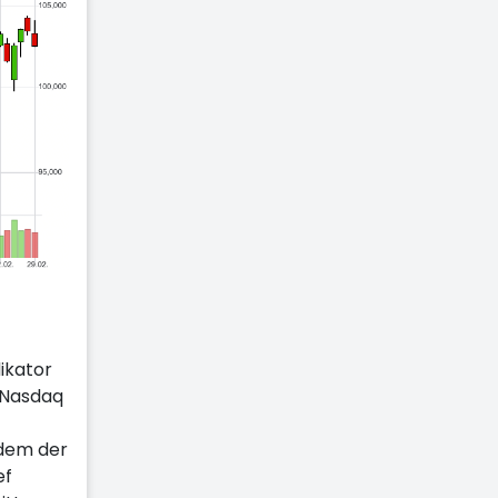
ikator
 Nasdaq
 dem der
ef