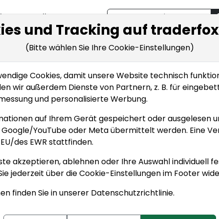
Bestellen
cken
Bestellen
ies und Tracking auf traderfo
(Bitte wählen Sie Ihre Cookie-Einstellungen)
ken
Wissen
Klassische Charttechnik
ndige Cookies, damit unsere Website technisch funktionie
e 7/7: Distributions-Tage und Follow-Through-Tage
den wir außerdem Dienste von Partnern, z. B. für eingebe
Strategie 7/7: Distribution
nmessung und personalisierte Werbung.
d Follow-Through-Tage
mationen auf Ihrem Gerät gespeichert oder ausgelesen 
e Google/YouTube oder Meta übermittelt werden. Eine Ve
derFox
EU/des EWR stattfinden.
tions-Tage
ste akzeptieren, ablehnen oder Ihre Auswahl individuell fe
Sie jederzeit über die
Cookie-Einstellungen
im Footer wide
niert einen Distributions-Tag (Distribution Day) als einen
en finden Sie in unserer
Datenschutzrichtlinie
.
kgang im Nasdaq Composite, NYSE Composite, S&P 500 od
Volumen als im vorherigen Handelstag. Ein "signifikanter