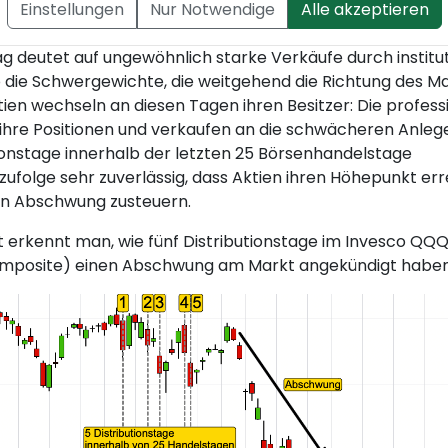
Einstellungen
Nur Notwendige
Alle akzeptieren
i als ein Rückgang von mehr als 0,2 % definiert.
ag deutet auf ungewöhnlich starke Verkäufe durch institut
so die Schwergewichte, die weitgehend die Richtung des M
ien wechseln an diesen Tagen ihren Besitzer: Die profess
n ihre Positionen und verkaufen an die schwächeren Anlege
tionstage innerhalb der letzten 25 Börsenhandelstage
l zufolge sehr zuverlässig, dass Aktien ihren Höhepunkt err
en Abschwung zusteuern.
 erkennt man, wie fünf Distributionstage im Invesco QQQ
mposite) einen Abschwung am Markt angekündigt haben