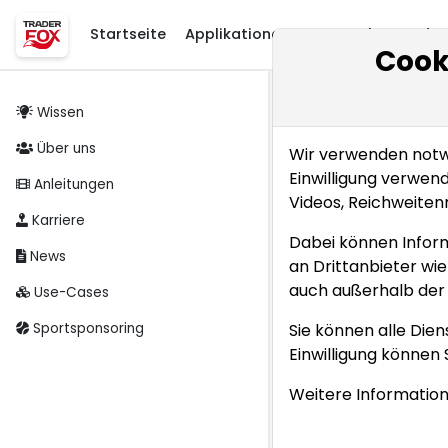
Startseite
Applikationen
Startseite
Applikationen
Research
Entde
Cook
Wissen
Startseite
Entdec
Über uns
Wir verwenden notwe
CANSLIM-Strategi
Einwilligung verwen
Anleitungen
CANSLIM-
Videos, Reichweite
Karriere
Tage un
Dabei können Infor
News
an Drittanbieter wi
31.05.2021
Tra
auch außerhalb der 
Use-Cases
Distribu
Sportsponsoring
Sie können alle Dien
Einwilligung können 
William O’Neil defi
Weitere Information
signifikanten Rüc
Jones bei höherem 