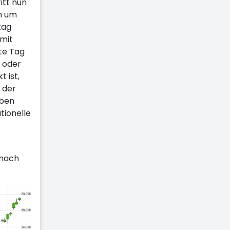
itt nun
h um
tag
 mit
te Tag
s oder
 ist,
n der
eben
tionelle
 nach