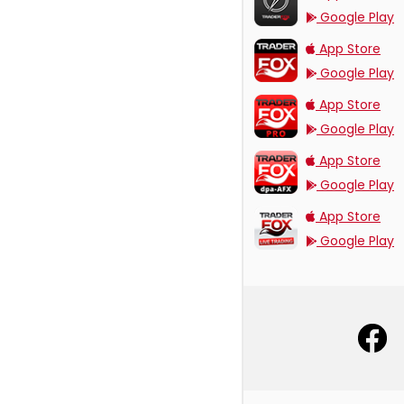
Google Play
TraderFox App
App Store
Google Play
TraderFox Pro
App Store
Google Play
TraderFox dpa-AFX 
App Store
Google Play
TraderFox Live Tradi
App Store
Google Play
offizielle Social Med