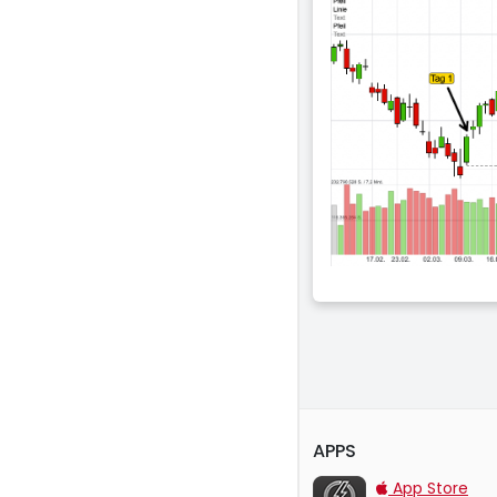
APPS
TraderFox Flash
App Store