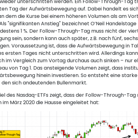
 wieder unterschritten werden. Ein Follow-Through-Tag tr
ten Tag der Aufwärtsbewegung auf. Dabei handelt es sic
 an dem die Kurse bei einem höheren Volumen als am Vor
. Als "signifikanten Anstieg" bezeichnet O’Neil Handelstage
destens 1 %. Der Follow-Through-Tag muss nicht der vier
ng sein, sondern kann auch später, z.B. nach fünf, sech
gen. Voraussetzung ist, dass die Aufwärtsbewegung in Takt
des ersten Tages nicht unterschritten wird. Allerdings kan
ich im Vergleich zum Vortag durchaus auch sinken – nur 
eau von Tag 1. Das ansteigende Volumen zeigt, dass institu
wärtsbewegung hinein investieren. So entsteht eine starke
r den sich andeutenden Bullenmarkt.
iel des Nasdaq-ETFs zeigt, dass der Follow-Through-Tag
m März 2020 die Hausse eingeleitet hat: