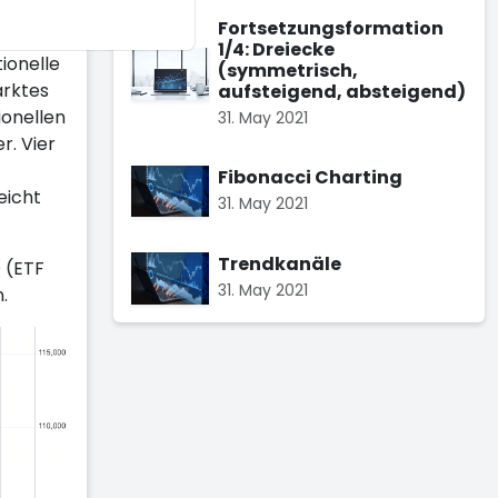
Fortsetzungsformation
1/4: Dreiecke
ionelle
(symmetrisch,
arktes
aufsteigend, absteigend)
ionellen
31. May 2021
r. Vier
Fibonacci Charting
eicht
31. May 2021
Trendkanäle
 (ETF
31. May 2021
.