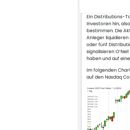
Rückgang" wird dabe
Ein Distributions-T
Investoren hin, al
bestimmen. Die Akt
Anleger liquidiere
oder fünf Distribu
signalisieren O’Nei
haben und auf ein
Im folgenden Chart
auf den Nasdaq Co