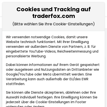
Cookies und Tracking auf
traderfox.com
Seitennavigation öffnen
Entdecken
(Bitte wählen Sie Ihre Cookie-Einstellungen)
Wir verwenden notwendige Cookies, damit unsere
Website technisch funktioniert. Mit Ihrer Einwilligung
Startseite
Entdecken
Wissen
Indikatoren
verwenden wir außerdem Dienste von Partnern, z. B. für
Wolfe Wellen
eingebettete YouTube-Videos, Reichweitenmessung und
personalisierte Werbung.
Wolfe Wellen
Dabei können Informationen auf Ihrem Gerät gespeichert
18.09.2021
TraderFox
oder ausgelesen und Nutzungsdaten an Drittanbieter wie
Google/YouTube oder Meta übermittelt werden. Eine
Allgemein
Verarbeitung kann auch außerhalb der EU/des EWR
stattfinden.
Sie können alle Dienste akzeptieren, ablehnen oder Ihre
Der Name Wolfe Wellen geht auf den Trader Bill
Auswahl individuell festlegen. Ihre Einwilligung können Sie
Wolfe zurück. Die Philosophie hinter den Wolfe
jederzeit über die
Cookie-Einstellungen
im Footer
Wellen bedient sich an der von Newton
widerrufen oder ändern.