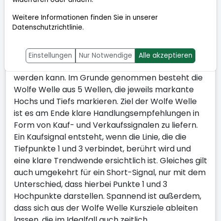
bekannten Gravitationstheorie, die besagt, dass
Weitere Informationen finden Sie in unserer
jede Kraft auch eine Gegenkraft braucht. Im
Datenschutzrichtlinie
.
Finanzmarkt zeigt sich dieses
Wechselwirkungsprinzip dann in Form von
Wellenmustern, die in ihrer Entstehungsphase
Einstellungen
Nur Notwendige
Alle akzeptieren
erkannt und deren weiterer Verlauf projiziert
werden kann. Im Grunde genommen besteht die
Wolfe Welle aus 5 Wellen, die jeweils markante
Hochs und Tiefs markieren. Ziel der Wolfe Welle
ist es am Ende klare Handlungsempfehlungen in
Form von Kauf- und Verkaufssignalen zu liefern.
Ein Kaufsignal entsteht, wenn die Linie, die die
Tiefpunkte 1 und 3 verbindet, berührt wird und
eine klare Trendwende ersichtlich ist. Gleiches gilt
auch umgekehrt für ein Short-Signal, nur mit dem
Unterschied, dass hierbei Punkte 1 und 3
Hochpunkte darstellen. Spannend ist außerdem,
dass sich aus der Wolfe Welle Kursziele ableiten
lassen, die im Idealfall auch zeitlich