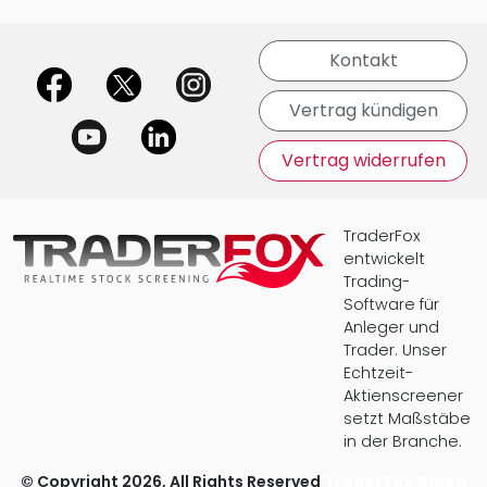
Kontakt
offizielle Social Media-Accounts
Vertrag kündigen
Vertrag widerrufen
TraderFox
entwickelt
Trading-
Software für
Anleger und
Trader. Unser
Echtzeit-
Aktienscreener
setzt Maßstäbe
in der Branche.
© Copyright 2026, All Rights Reserved
TraderFox GmbH