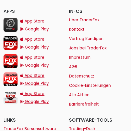
APPS
INFOS
TraderFox Flash
Über TraderFox
App Store
Google Play
Kontakt
TraderFox App
Vertrag Kündigen
App Store
Google Play
Jobs bei TraderFox
TraderFox Pro
App Store
Impressum
Google Play
AGB
TraderFox dpa-AFX ProFeed
App Store
Datenschutz
Google Play
Cookie-Einstellungen
TraderFox Live Trading
App Store
Alle Aktien
Google Play
Barrierefreiheit
LINKS
SOFTWARE-TOOLS
TraderFox Börsensoftware
Trading-Desk