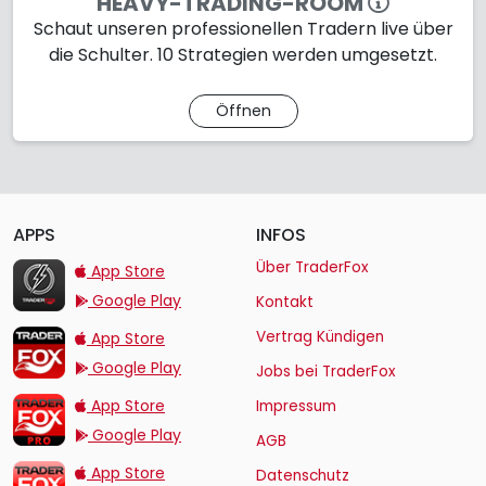
HEAVY-TRADING-ROOM
Schaut unseren professionellen Tradern live über
die Schulter. 10 Strategien werden umgesetzt.
Öffnen
APPS
INFOS
TraderFox Flash
Über TraderFox
App Store
Google Play
Kontakt
TraderFox App
Vertrag Kündigen
App Store
Google Play
Jobs bei TraderFox
TraderFox Pro
App Store
Impressum
Google Play
AGB
TraderFox dpa-AFX ProFeed
App Store
Datenschutz