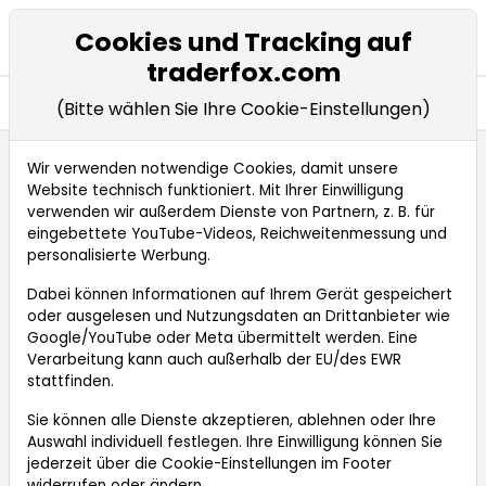
Cookies und Tracking auf
traderfox.com
Seitennavigation öffnen
Research
aktien Magazin
(Bitte wählen Sie Ihre Cookie-Einstellungen)
Wir verwenden notwendige Cookies, damit unsere
Website technisch funktioniert. Mit Ihrer Einwilligung
Startseite
verwenden wir außerdem Dienste von Partnern, z. B. für
Börsendienste: Unsere journalistischen Produkte
eingebettete YouTube-Videos, Reichweitenmessung und
personalisierte Werbung.
Dabei können Informationen auf Ihrem Gerät gespeichert
oder ausgelesen und Nutzungsdaten an Drittanbieter wie
Google/YouTube oder Meta übermittelt werden. Eine
Verarbeitung kann auch außerhalb der EU/des EWR
stattfinden.
Sie können alle Dienste akzeptieren, ablehnen oder Ihre
Auswahl individuell festlegen. Ihre Einwilligung können Sie
jederzeit über die
Cookie-Einstellungen
im Footer
widerrufen oder ändern.