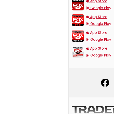
TraderFox App
App Store
Google Play
TraderFox Pro
App Store
Google Play
TraderFox dpa-AFX 
App Store
Google Play
TraderFox Live Tradi
App Store
Google Play
offizielle Social Med