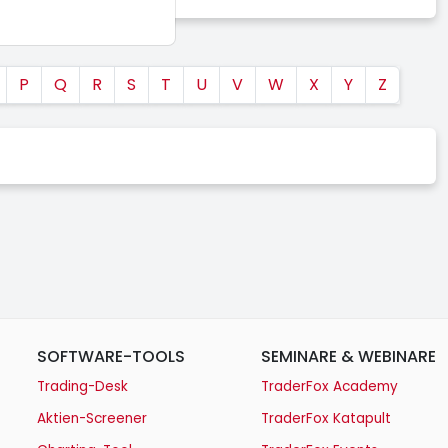
P
Q
R
S
T
U
V
W
X
Y
Z
SOFTWARE-TOOLS
SEMINARE & WEBINARE
Trading-Desk
TraderFox Academy
Aktien-Screener
TraderFox Katapult