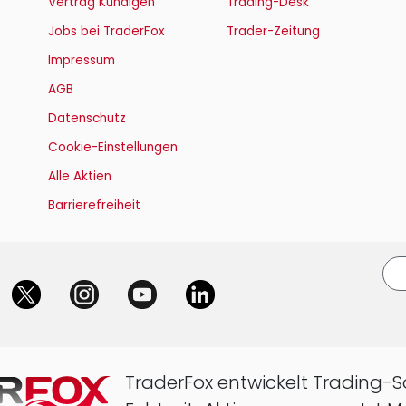
Vertrag Kündigen
Trading-Desk
Jobs bei TraderFox
Trader-Zeitung
Impressum
AGB
ProFeed
Datenschutz
Cookie-Einstellungen
ng
Alle Aktien
Barrierefreiheit
ia-Accounts
TraderFox entwickelt Trading-S