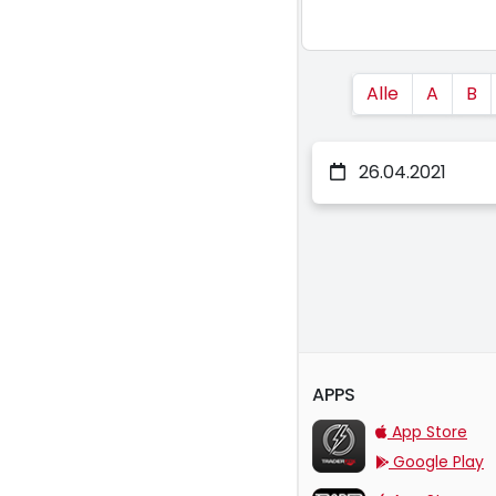
Alle
A
B
26.04.2021
APPS
TraderFox Flash
App Store
Google Play