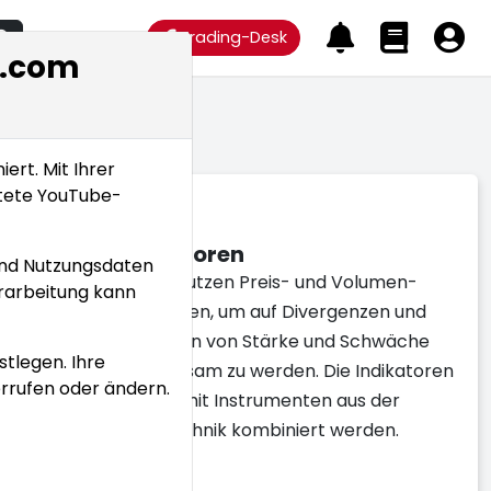
Nach Aktie Suchen
Trading-Desk
x.com
rt. Mit Ihrer
ttete YouTube-
Indikatoren
und Nutzungsdaten
Trader nutzen Preis- und Volumen-
rarbeitung kann
Indikatoren, um auf Divergenzen und
Anzeichen von Stärke und Schwäche
stlegen. Ihre
aufmerksam zu werden. Die Indikatoren
rrufen oder ändern.
können mit Instrumenten aus der
Charttechnik kombiniert werden.