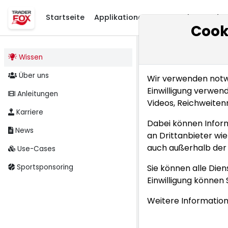
Startseite
Applikationen
Startseite
Applikationen
Research
Entde
Cook
Wissen
Startseite
Entdec
Über uns
Wir verwenden notwe
Einwilligung verwen
Anleitungen
Videos, Reichweite
Karriere
Dabei können Infor
News
an Drittanbieter wi
auch außerhalb der 
Use-Cases
Sportsponsoring
Sie können alle Dien
Einwilligung können 
Weitere Information