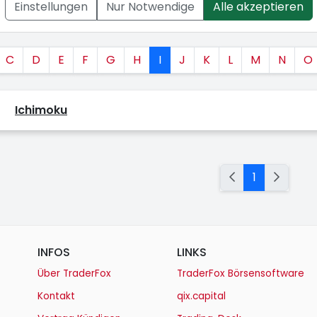
Einstellungen
Nur Notwendige
Alle akzeptieren
C
D
E
F
G
H
I
J
K
L
M
N
O
Ichimoku
1
INFOS
LINKS
Über TraderFox
TraderFox Börsensoftware
Kontakt
qix.capital