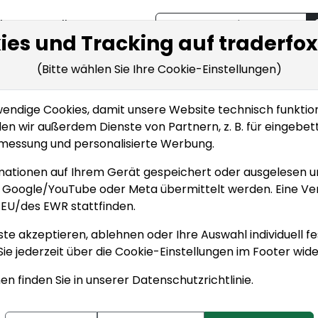
Bestellen
cken
Bestellen
ies und Tracking auf traderfo
(Bitte wählen Sie Ihre Cookie-Einstellungen)
ken
wissen
Indikatoren
ndige Cookies, damit unsere Website technisch funktionie
den wir außerdem Dienste von Partnern, z. B. für eingebe
nmessung und personalisierte Werbung.
mationen auf Ihrem Gerät gespeichert oder ausgelesen 
e Google/YouTube oder Meta übermittelt werden. Eine Ve
EU/des EWR stattfinden.
ste akzeptieren, ablehnen oder Ihre Auswahl individuell fe
Sie jederzeit über die
Cookie-Einstellungen
im Footer wide
en finden Sie in unserer
Datenschutzrichtlinie
.