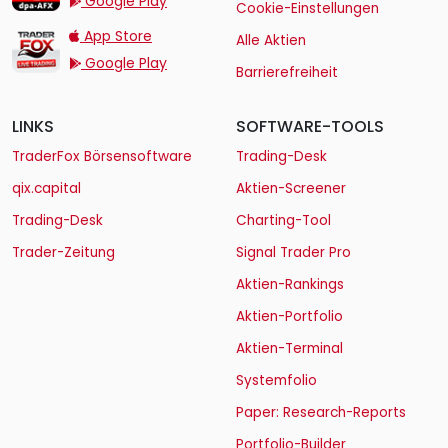
Google Play
Cookie-Einstellungen
TraderFox Live Trading
App Store
Alle Aktien
Google Play
Barrierefreiheit
LINKS
SOFTWARE-TOOLS
TraderFox Börsensoftware
Trading-Desk
qix.capital
Aktien-Screener
Trading-Desk
Charting-Tool
Trader-Zeitung
Signal Trader Pro
Aktien-Rankings
Aktien-Portfolio
Aktien-Terminal
Systemfolio
Paper: Research-Reports
Portfolio-Builder