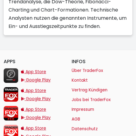
Trendanalyse, die Dow-Theorie, Fibonacci-
Charting und Chart-Formationen. Technische
Analysten nutzen die genannten Instrumente, um
Ein- und Ausstiegszeitpunkte zu finden.
APPS
INFOS
TraderFox Flash
Über TraderFox
App Store
Google Play
Kontakt
TraderFox App
Vertrag Kündigen
App Store
Google Play
Jobs bei TraderFox
TraderFox Pro
App Store
Impressum
Google Play
AGB
TraderFox dpa-AFX ProFeed
App Store
Datenschutz