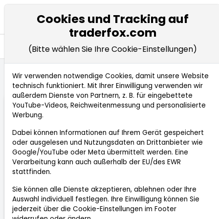
Cookies und Tracking auf
traderfox.com
Seitennavigation öffnen
Entdecken
Wissen
(Bitte wählen Sie Ihre Cookie-Einstellungen)
Wir verwenden notwendige Cookies, damit unsere Website
technisch funktioniert. Mit Ihrer Einwilligung verwenden wir
außerdem Dienste von Partnern, z. B. für eingebettete
YouTube-Videos, Reichweitenmessung und personalisierte
Werbung.
Dabei können Informationen auf Ihrem Gerät gespeichert
oder ausgelesen und Nutzungsdaten an Drittanbieter wie
Google/YouTube oder Meta übermittelt werden. Eine
Verarbeitung kann auch außerhalb der EU/des EWR
stattfinden.
Sie können alle Dienste akzeptieren, ablehnen oder Ihre
Wissen
Auswahl individuell festlegen. Ihre Einwilligung können Sie
jederzeit über die
Cookie-Einstellungen
im Footer
Hier ﬁndest Du Informationen zu all den
widerrufen oder ändern.