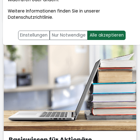
Indikatoren, Strategien und Kennzahlen, die in der
Weitere Informationen finden Sie in unserer
TraderFox Börsensoftware zum Einsatz kommen!
Datenschutzrichtlinie
.
Einstellungen
Nur Notwendige
Alle akzeptieren
Basiswissen für Aktionäre