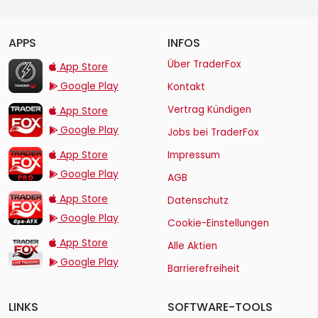
APPS
INFOS
TraderFox Flash
Über TraderFox
App Store
Google Play
Kontakt
TraderFox App
Vertrag Kündigen
App Store
Google Play
Jobs bei TraderFox
TraderFox Pro
App Store
Impressum
Google Play
AGB
TraderFox dpa-AFX ProFeed
App Store
Datenschutz
Google Play
Cookie-Einstellungen
TraderFox Live Trading
App Store
Alle Aktien
Google Play
Barrierefreiheit
LINKS
SOFTWARE-TOOLS