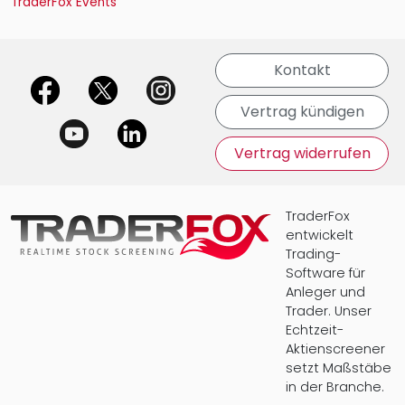
TraderFox Events
Kontakt
offizielle Social Media-Accounts
Vertrag kündigen
Vertrag widerrufen
TraderFox
entwickelt
Trading-
Software für
Anleger und
Trader. Unser
Echtzeit-
Aktienscreener
setzt Maßstäbe
in der Branche.