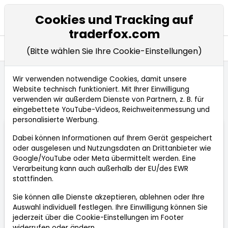
Cookies und Tracking auf
traderfox.com
Seitennavigation öffnen
Entdecken
Wissen
(Bitte wählen Sie Ihre Cookie-Einstellungen)
Wir verwenden notwendige Cookies, damit unsere
Website technisch funktioniert. Mit Ihrer Einwilligung
Startseite
Entdecken
wissen
verwenden wir außerdem Dienste von Partnern, z. B. für
Klassische Charttechnik
eingebettete YouTube-Videos, Reichweitenmessung und
personalisierte Werbung.
Dabei können Informationen auf Ihrem Gerät gespeichert
oder ausgelesen und Nutzungsdaten an Drittanbieter wie
Google/YouTube oder Meta übermittelt werden. Eine
Verarbeitung kann auch außerhalb der EU/des EWR
stattfinden.
Sie können alle Dienste akzeptieren, ablehnen oder Ihre
Auswahl individuell festlegen. Ihre Einwilligung können Sie
jederzeit über die
Cookie-Einstellungen
im Footer
Klassische Charttechnik
widerrufen oder ändern.