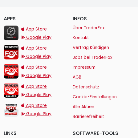
APPS
INFOS
TraderFox Flash
Über TraderFox
App Store
Google Play
Kontakt
TraderFox App
Vertrag Kündigen
App Store
Google Play
Jobs bei TraderFox
TraderFox Pro
App Store
Impressum
Google Play
AGB
TraderFox dpa-AFX ProFeed
App Store
Datenschutz
Google Play
Cookie-Einstellungen
TraderFox Live Trading
App Store
Alle Aktien
Google Play
Barrierefreiheit
LINKS
SOFTWARE-TOOLS