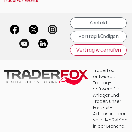
TraderFox Events
Kontakt
offizielle Social Media-Accounts
Vertrag kündigen
Vertrag widerrufen
TraderFox
entwickelt
Trading-
Software für
Anleger und
Trader. Unser
Echtzeit-
Aktienscreener
setzt Maßstäbe
in der Branche.