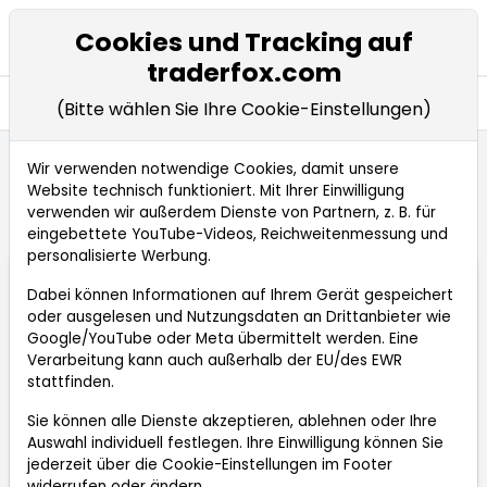
Cookies und Tracking auf
traderfox.com
Seitennavigation öffnen
Entdecken
Wissen
(Bitte wählen Sie Ihre Cookie-Einstellungen)
Wir verwenden notwendige Cookies, damit unsere
Website technisch funktioniert. Mit Ihrer Einwilligung
Startseite
Entdecken
wissen
verwenden wir außerdem Dienste von Partnern, z. B. für
Klassische Charttechnik
eingebettete YouTube-Videos, Reichweitenmessung und
personalisierte Werbung.
Dabei können Informationen auf Ihrem Gerät gespeichert
oder ausgelesen und Nutzungsdaten an Drittanbieter wie
Google/YouTube oder Meta übermittelt werden. Eine
Verarbeitung kann auch außerhalb der EU/des EWR
stattfinden.
Sie können alle Dienste akzeptieren, ablehnen oder Ihre
Auswahl individuell festlegen. Ihre Einwilligung können Sie
jederzeit über die
Cookie-Einstellungen
im Footer
Klassische Charttechnik
widerrufen oder ändern.