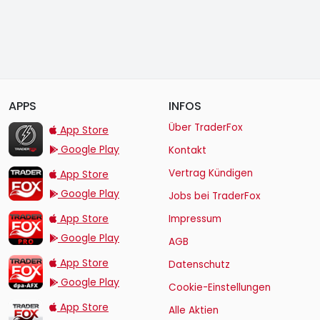
APPS
INFOS
TraderFox Flash
Über TraderFox
App Store
Google Play
Kontakt
TraderFox App
Vertrag Kündigen
App Store
Google Play
Jobs bei TraderFox
TraderFox Pro
App Store
Impressum
Google Play
AGB
TraderFox dpa-AFX ProFeed
App Store
Datenschutz
Google Play
Cookie-Einstellungen
TraderFox Live Trading
App Store
Alle Aktien