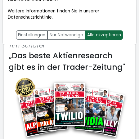
Weitere Informationen finden Sie in unserer
Die Trader-Zeitung mit 50 %
Datenschutzrichtlinie
.
Neukunden-Rabatt testen!
Einstellungen
Nur Notwendige
Alle akzeptieren
Tim Schäfer
„Das beste Aktienresearch
gibt es in der Trader-Zeitung"