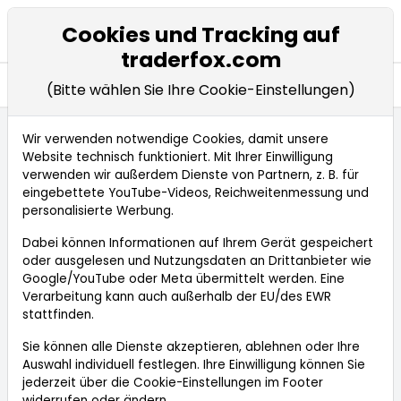
Cookies und Tracking auf
traderfox.com
Startseite
Applikationen
Bestellen
Tools
Research
Entdecken
(Bitte wählen Sie Ihre Cookie-Einstellungen)
Wir verwenden notwendige Cookies, damit unsere
Website technisch funktioniert. Mit Ihrer Einwilligung
verwenden wir außerdem Dienste von Partnern, z. B. für
eingebettete YouTube-Videos, Reichweitenmessung und
personalisierte Werbung.
Dabei können Informationen auf Ihrem Gerät gespeichert
oder ausgelesen und Nutzungsdaten an Drittanbieter wie
Google/YouTube oder Meta übermittelt werden. Eine
Verarbeitung kann auch außerhalb der EU/des EWR
TraderFox Produktfavoriten
stattfinden.
von Tim Schäfer
Sie können alle Dienste akzeptieren, ablehnen oder Ihre
Auswahl individuell festlegen. Ihre Einwilligung können Sie
jederzeit über die
Cookie-Einstellungen
im Footer
widerrufen oder ändern.